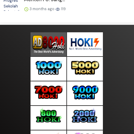
3 months ago
119