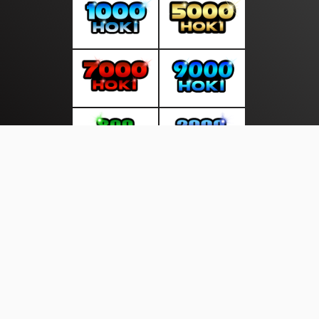
About Us
·
Contact Us
·
Terms & Conditions
·
© updategratis.com 2026. All rights are reserved