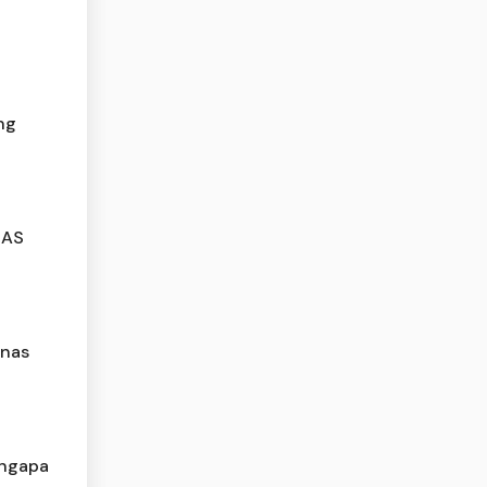
ng
IAS
anas
engapa