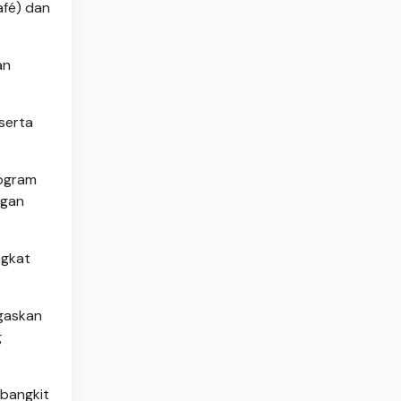
afé) dan
an
serta
rogram
ngan
ngkat
gaskan
g
 bangkit