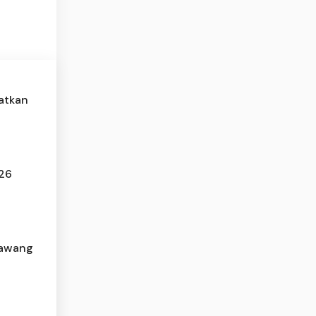
atkan
026
kawang