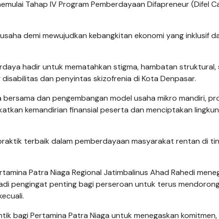
 memulai Tahap IV Program Pemberdayaan Difapreneur (Difel C
i usaha demi mewujudkan kebangkitan ekonomi yang inklusif d
rdaya hadir untuk mematahkan stigma, hambatan struktural, 
isabilitas dan penyintas skizofrenia di Kota Denpasar.
usaha bersama dan pengembangan model usaha mikro mandiri, p
ingkatkan kemandirian finansial peserta dan menciptakan lingku
praktik terbaik dalam pemberdayaan masyarakat rentan di ti
rtamina Patra Niaga Regional Jatimbalinus Ahad Rahedi mene
di pengingat penting bagi perseroan untuk terus mendoron
ecuali.
antik bagi Pertamina Patra Niaga untuk menegaskan komitmen,