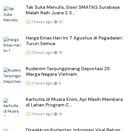
Tak Suka Menulis, Siswi SMATAG Surabaya
Malah Raih Juara 2 S...
2 hours ago
10
Harga Emas Hari Ini 7 Agustus di Pegadaian:
Turun Semua
2 hours ago
18
Rudenim Tanjungpinang Deportasi 25
Warga Negara Vietnam
2 hours ago
11
Karhutla di Muara Enim, Api Masih Membara
di Lahan Program C...
2 hours ago
16
Dirgakkum Korlantas: Informasi Viral Belum