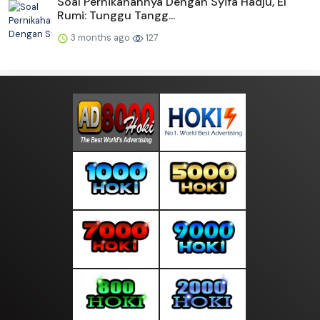
Soal Pernikahannya Dengan Syifa Hadju, El
Rumi: Tunggu Tangg...
3 months ago
127