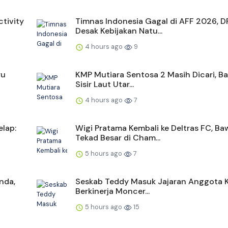
tivity
Timnas Indonesia Gagal di AFF 2026, D
Desak Kebijakan Natu...
4 hours ago
9
ru
KMP Mutiara Sentosa 2 Masih Dicari, B
Sisir Laut Utar...
4 hours ago
7
lap:
Wigi Pratama Kembali ke Deltras FC, Ba
Tekad Besar di Cham...
5 hours ago
7
nda,
Seskab Teddy Masuk Jajaran Anggota 
Berkinerja Moncer...
5 hours ago
15