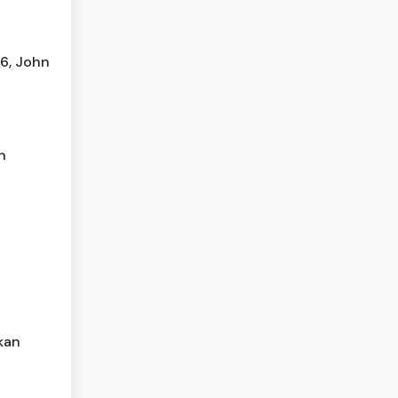
26, John
n
kan