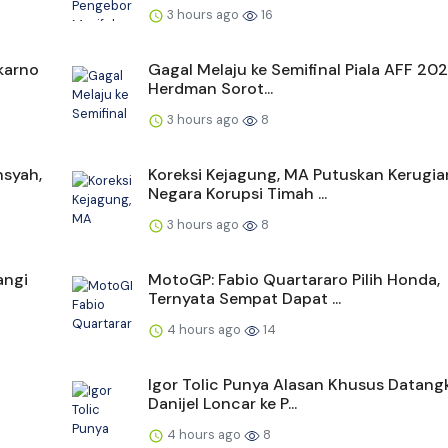
3 hours ago
16
karno
Gagal Melaju ke Semifinal Piala AFF 20
Herdman Sorot...
3 hours ago
8
nsyah,
Koreksi Kejagung, MA Putuskan Kerugia
Negara Korupsi Timah ...
3 hours ago
8
angi
MotoGP: Fabio Quartararo Pilih Honda,
Ternyata Sempat Dapat ...
4 hours ago
14
Igor Tolic Punya Alasan Khusus Datang
Danijel Loncar ke P...
4 hours ago
8