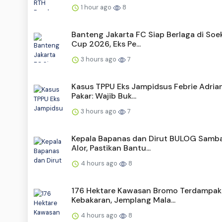
1 hour ago
8
Banteng Jakarta FC Siap Berlaga di Soe
Cup 2026, Eks Pe...
3 hours ago
7
Kasus TPPU Eks Jampidsus Febrie Adria
Pakar: Wajib Buk...
3 hours ago
7
Kepala Bapanas dan Dirut BULOG Samb
Alor, Pastikan Bantu...
4 hours ago
8
176 Hektare Kawasan Bromo Terdampak
Kebakaran, Jemplang Mala...
4 hours ago
8