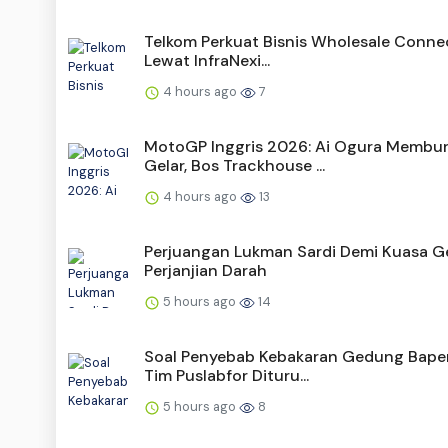
Telkom Perkuat Bisnis Wholesale Connec
Lewat InfraNexi...
4 hours ago
7
MotoGP Inggris 2026: Ai Ogura Membu
Gelar, Bos Trackhouse ...
4 hours ago
13
Perjuangan Lukman Sardi Demi Kuasa Ge
Perjanjian Darah
5 hours ago
14
Soal Penyebab Kebakaran Gedung Bape
Tim Puslabfor Dituru...
5 hours ago
8