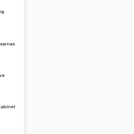
PR
asarnas
wa
Kabinet