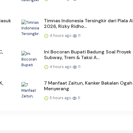
Masuk
Timnas Indonesia Tersingkir dari Piala 
2026, Rizky Ridho...
4 hours ago
11
C,
Ini Bocoran Bupati Badung Soal Proyek
Subway, Trem & Taksi A...
4 hours ago
11
K,
7 Manfaat Zaitun, Kanker Bakalan Ogah
Menyerang
5 hours ago
11