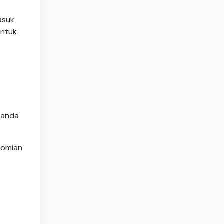
asuk
untuk
Panda
nomian