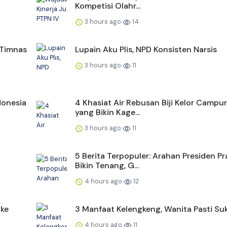
Kompetisi Olahr...
3 hours ago
14
 Timnas
Lupain Aku Plis, NPD Konsisten Narsis
3 hours ago
11
donesia
4 Khasiat Air Rebusan Biji Kelor Campu
yang Bikin Kage...
3 hours ago
11
5 Berita Terpopuler: Arahan Presiden 
Bikin Tenang, G...
4 hours ago
12
 ke
3 Manfaat Kelengkeng, Wanita Pasti Su
4 hours ago
11