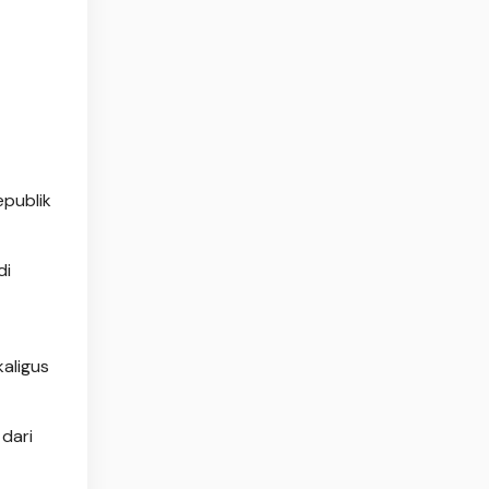
epublik
di
kaligus
dari