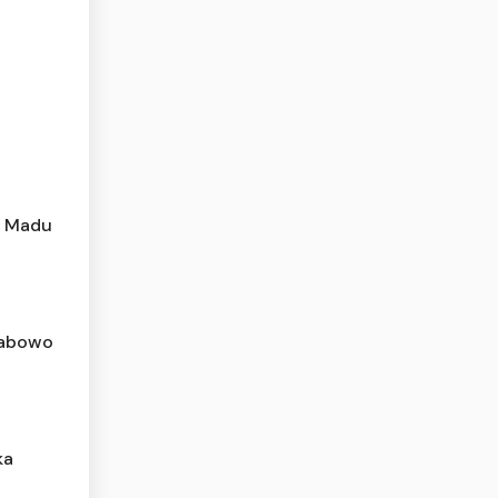
r Madu
Prabowo
ka