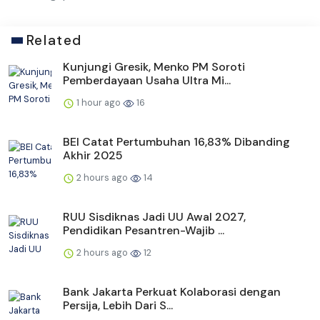
Related
Kunjungi Gresik, Menko PM Soroti
Pemberdayaan Usaha Ultra Mi...
1 hour ago
16
BEI Catat Pertumbuhan 16,83% Dibanding
Akhir 2025
2 hours ago
14
RUU Sisdiknas Jadi UU Awal 2027,
Pendidikan Pesantren-Wajib ...
2 hours ago
12
Bank Jakarta Perkuat Kolaborasi dengan
Persija, Lebih Dari S...