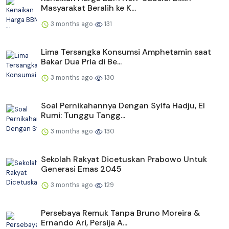
Masyarakat Beralih ke K...
3 months ago
131
Lima Tersangka Konsumsi Amphetamin saat
Bakar Dua Pria di Be...
3 months ago
130
Soal Pernikahannya Dengan Syifa Hadju, El
Rumi: Tunggu Tangg...
3 months ago
130
Sekolah Rakyat Dicetuskan Prabowo Untuk
Generasi Emas 2045
3 months ago
129
Persebaya Remuk Tanpa Bruno Moreira &
Ernando Ari, Persija A...