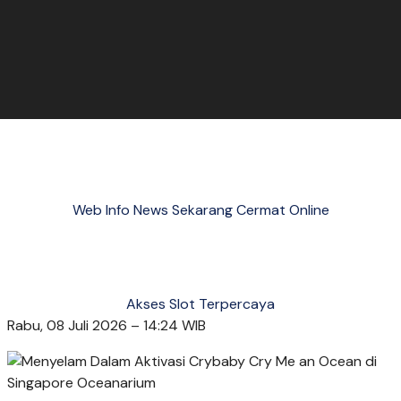
Web Info News Sekarang Cermat Online
Akses Slot Terpercaya
Rabu, 08 Juli 2026 – 14:24 WIB