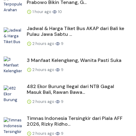
Prabowo Bikin Tenang, G...
1 hour ago
10
Jadwal & Harga Tiket Bus AKAP dari Bali ke
Pulau Jawa Sabtu ...
2 hours ago
9
3 Manfaat Kelengkeng, Wanita Pasti Suka
2 hours ago
9
482 Ekor Burung Ilegal dari NTB Gagal
Masuk Bali, Rawan Bawa...
2 hours ago
9
Timnas Indonesia Tersingkir dari Piala AFF
2026, Rizky Ridho...
2 hours ago
9