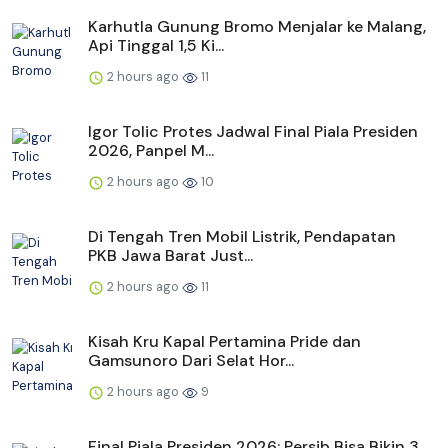
Karhutla Gunung Bromo Menjalar ke Malang,
Api Tinggal 1,5 Ki...
2 hours ago
11
Igor Tolic Protes Jadwal Final Piala Presiden
2026, Panpel M...
2 hours ago
10
Di Tengah Tren Mobil Listrik, Pendapatan
PKB Jawa Barat Just...
2 hours ago
11
Kisah Kru Kapal Pertamina Pride dan
Gamsunoro Dari Selat Hor...
2 hours ago
9
Final Piala Presiden 2026: Persib Bisa Bikin 3