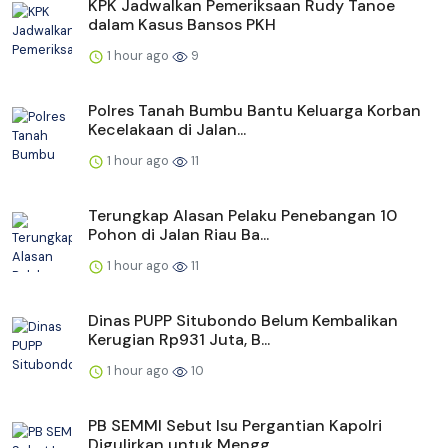
KPK Jadwalkan Pemeriksaan Rudy Tanoe
dalam Kasus Bansos PKH
1 hour ago
9
Polres Tanah Bumbu Bantu Keluarga Korban
Kecelakaan di Jalan...
1 hour ago
11
Terungkap Alasan Pelaku Penebangan 10
Pohon di Jalan Riau Ba...
1 hour ago
11
Dinas PUPP Situbondo Belum Kembalikan
Kerugian Rp931 Juta, B...
1 hour ago
10
PB SEMMI Sebut Isu Pergantian Kapolri
Digulirkan untuk Mengg...