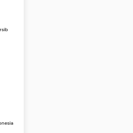
rsib
onesia