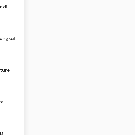
r di
Rangkul
ture
ra
BD