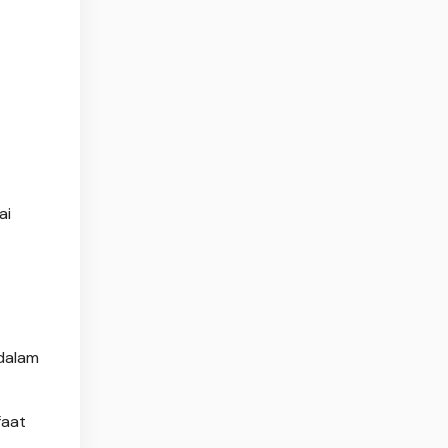
ai
 dalam
faat