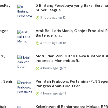
peePay
5 Bintang Persebaya yang Bakal Bersina
Super League
3 hours ago
12
Kaget
Arak Bali Laris Manis, Genjot Produksi, 
Bartender un...
3 hours ago
19
ru,
Motul dan Von Dutch Bawa Kustom Kul
Indonesia Menembus B...
4 hours ago
12
i, Senin
Perintah Prabowo, Pertamina-PLN Sege
Pangkas Anak-Cucu Per...
4 hours ago
13
abak
Kekeringan di Banjarnegara Meluas, BP