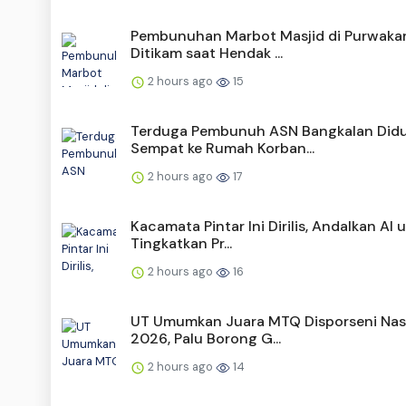
Pembunuhan Marbot Masjid di Purwakar
Ditikam saat Hendak ...
2 hours ago
15
Terduga Pembunuh ASN Bangkalan Did
Sempat ke Rumah Korban...
2 hours ago
17
Kacamata Pintar Ini Dirilis, Andalkan AI 
Tingkatkan Pr...
2 hours ago
16
UT Umumkan Juara MTQ Disporseni Nas
2026, Palu Borong G...
2 hours ago
14