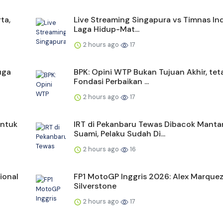
ta,
Live Streaming Singapura vs Timnas In
Laga Hidup-Mat...
2 hours ago
17
uga
BPK: Opini WTP Bukan Tujuan Akhir, tet
Fondasi Perbaikan ...
2 hours ago
17
untuk
IRT di Pekanbaru Tewas Dibacok Manta
Suami, Pelaku Sudah Di...
2 hours ago
16
ional
FP1 MotoGP Inggris 2026: Alex Marquez
Silverstone
2 hours ago
17