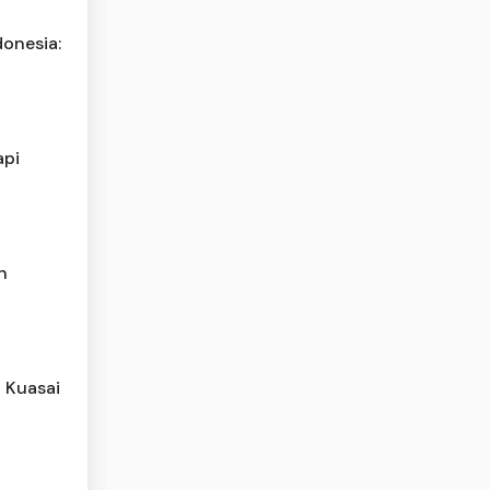
donesia:
api
n
 Kuasai