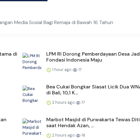
angan Media Sosial Bagi Remaja di Bawah 16 Tahun
tama di
LPM RI Dorong Pemberdayaan Desa Jad
Fondasi Indonesia Maju
1 hour ago
17
Bea Cukai Bongkar Siasat Licik Dua WN
di Bali, 10,1 K...
2 hours ago
17
kan
Marbot Masjid di Purwakarta Tewas Dit
saat Hendak Azan, ...
2 hours ago
16