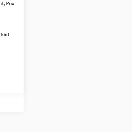
t, Pria
rkait