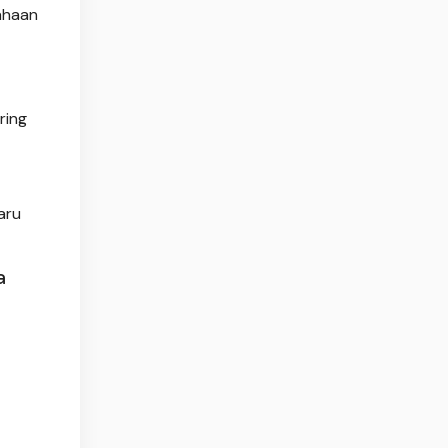
ahaan
ring
aru
a