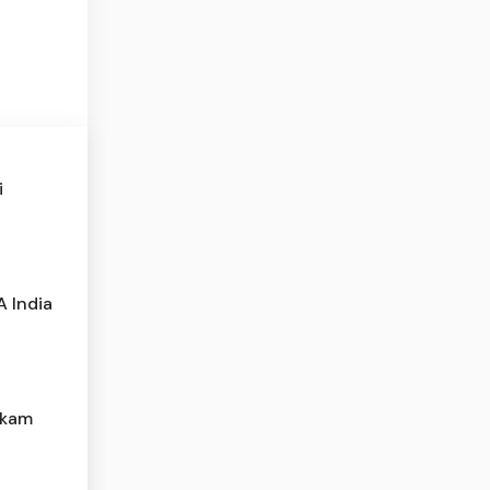
i
A India
ikam