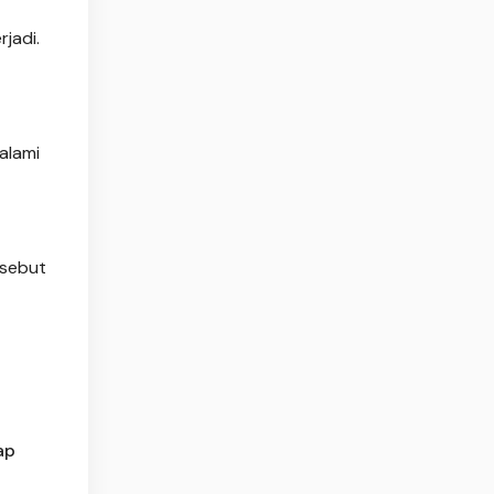
jadi.
alami
rsebut
ap