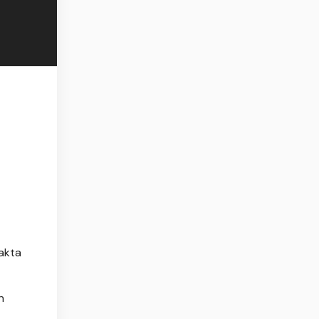
akta
n