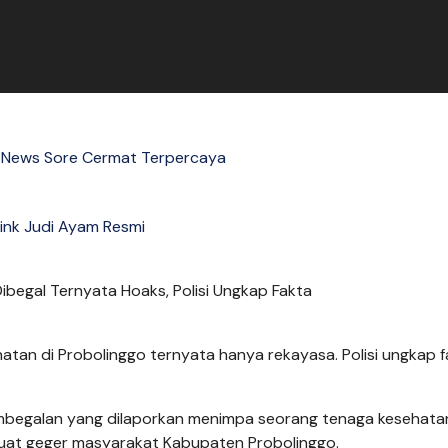
 News Sore Cermat Terpercaya
ink Judi Ayam Resmi
an di Probolinggo ternyata hanya rekayasa. Polisi ungkap f
begalan yang dilaporkan menimpa seorang tenaga kesehata
uat geger masyarakat Kabupaten Probolinggo.