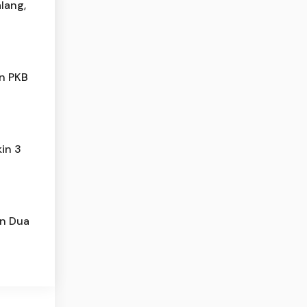
lang,
an PKB
kin 3
an Dua