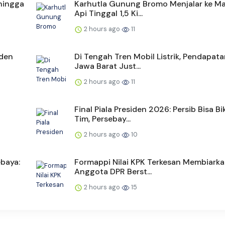
hingga
Karhutla Gunung Bromo Menjalar ke Ma
Api Tinggal 1,5 Ki...
2 hours ago
11
iden
Di Tengah Tren Mobil Listrik, Pendapat
Jawa Barat Just...
2 hours ago
11
Final Piala Presiden 2026: Persib Bisa Bi
Tim, Persebay...
2 hours ago
10
ebaya:
Formappi Nilai KPK Terkesan Membiark
Anggota DPR Berst...
2 hours ago
15