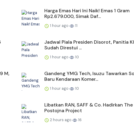
Harga Emas Hari Ini Naik! Emas 1 Gram
Rp2.679.000, Simak Daf...
1 hour ago
11
6
Jadwal Piala Presiden Disorot, Panitia K
Sudah Direstui ...
1 hour ago
10
9 M,
Gandeng YMG Tech, Isuzu Tawarkan So
Baru Kendaraan Komer...
1 hour ago
10
Libatkan RAN, SAFF & Co. Hadirkan The
Postojna Project
2 hours ago
16