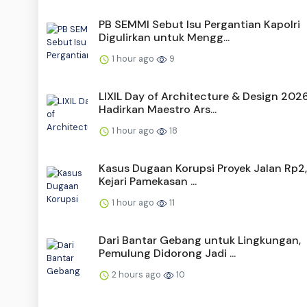
PB SEMMI Sebut Isu Pergantian Kapolri
Digulirkan untuk Mengg...
1 hour ago
9
LIXIL Day of Architecture & Design 202
Hadirkan Maestro Ars...
1 hour ago
18
Kasus Dugaan Korupsi Proyek Jalan Rp2,
Kejari Pamekasan ...
1 hour ago
11
Dari Bantar Gebang untuk Lingkungan,
Pemulung Didorong Jadi ...
2 hours ago
10