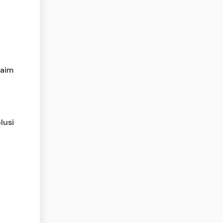
laim
lusi