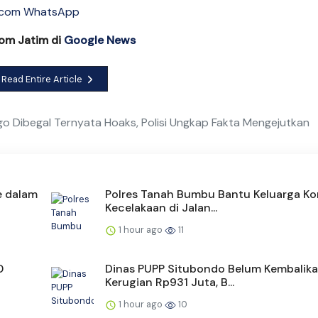
com Jatim di
Google News
Read Entire Article
go Dibegal Ternyata Hoaks, Polisi Ungkap Fakta Mengejutkan
e dalam
Polres Tanah Bumbu Bantu Keluarga Ko
Kecelakaan di Jalan...
1 hour ago
11
0
Dinas PUPP Situbondo Belum Kembalik
Kerugian Rp931 Juta, B...
1 hour ago
10