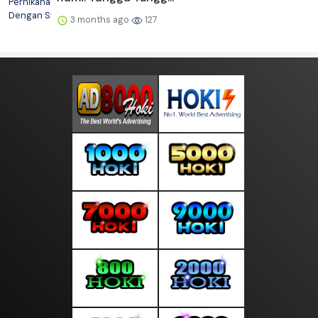
3 months ago
127