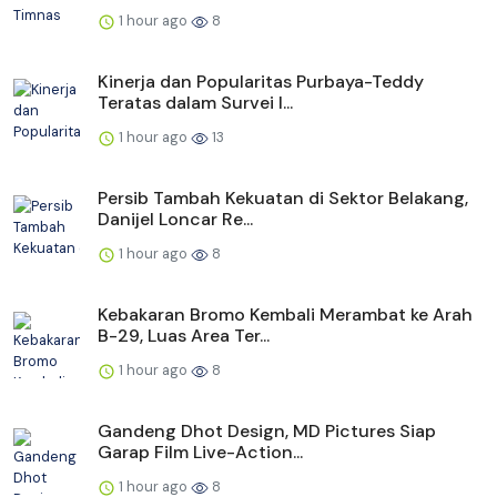
1 hour ago
8
Kinerja dan Popularitas Purbaya-Teddy
Teratas dalam Survei I...
1 hour ago
13
Persib Tambah Kekuatan di Sektor Belakang,
Danijel Loncar Re...
1 hour ago
8
Kebakaran Bromo Kembali Merambat ke Arah
B-29, Luas Area Ter...
1 hour ago
8
Gandeng Dhot Design, MD Pictures Siap
Garap Film Live-Action...
1 hour ago
8