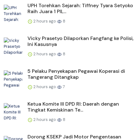
UPH Torehkan Sejarah: Tiffney Tyara Setyoko
Raih Juara 1 PIL...
2 hours ago
8
Vicky Prasetyo Dilaporkan Fangfang ke Polisi,
Ini Kasusnya
2 hours ago
8
5 Pelaku Penyekapan Pegawai Koperasi di
Tangerang Ditangkap
2 hours ago
7
Ketua Komite III DPD RI: Daerah dengan
Tingkat Kemiskinan Te...
2 hours ago
8
Dorong KSEKP Jadi Motor Pengentasan