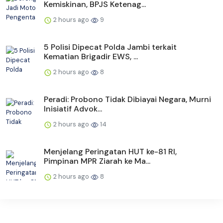
Kemiskinan, BPJS Ketenag...
2 hours ago
9
5 Polisi Dipecat Polda Jambi terkait
Kematian Brigadir EWS, ...
2 hours ago
8
Peradi: Probono Tidak Dibiayai Negara, Murni
Inisiatif Advok...
2 hours ago
14
Menjelang Peringatan HUT ke-81 RI,
Pimpinan MPR Ziarah ke Ma...
2 hours ago
8