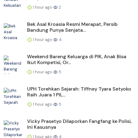
1 hour ago
2
Bek Asal Kroasia Resmi Merapat, Persib
Bandung Punya Senjata...
1 hour ago
4
Weekend Bareng Keluarga di PIK, Anak Bisa
Ikut Kompetisi, Or...
1 hour ago
5
UPH Torehkan Sejarah: Tiffney Tyara Setyoko
Raih Juara 1 PIL...
1 hour ago
5
Vicky Prasetyo Dilaporkan Fangfang ke Polisi,
Ini Kasusnya
1 hour ago
4