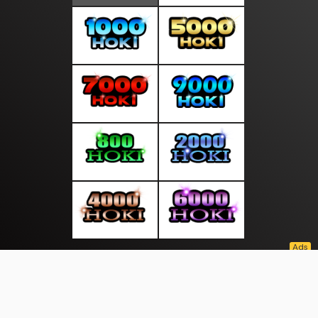
About Us
·
Contact Us
·
Terms & Conditions
·
© updategratis.com 2026. All rights are reserved