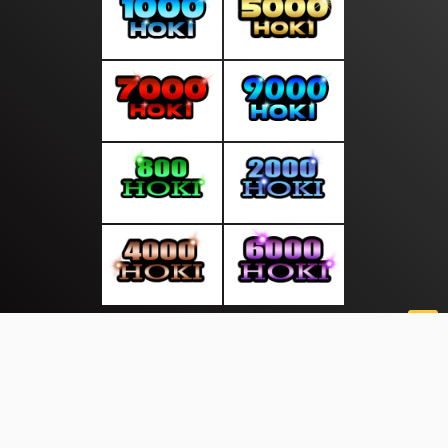
About Us
·
Contact Us
·
Terms & Conditions
·
© updategratis.com 2026. All rights are reserved