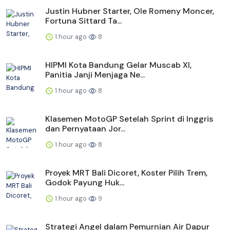
Justin Hubner Starter, Ole Romeny Moncer,
Fortuna Sittard Ta...
1 hour ago
8
HIPMI Kota Bandung Gelar Muscab XI,
Panitia Janji Menjaga Ne...
1 hour ago
8
Klasemen MotoGP Setelah Sprint di Inggris
dan Pernyataan Jor...
1 hour ago
8
Proyek MRT Bali Dicoret, Koster Pilih Trem,
Godok Payung Huk...
1 hour ago
9
Strategi Angel dalam Pemurnian Air Dapur