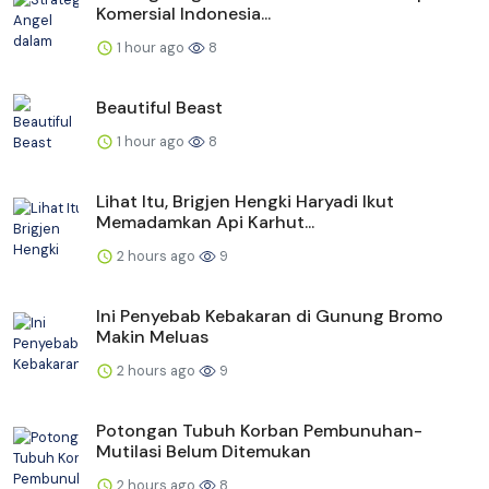
Komersial Indonesia...
1 hour ago
8
Beautiful Beast
1 hour ago
8
Lihat Itu, Brigjen Hengki Haryadi Ikut
Memadamkan Api Karhut...
2 hours ago
9
Ini Penyebab Kebakaran di Gunung Bromo
Makin Meluas
2 hours ago
9
Potongan Tubuh Korban Pembunuhan-
Mutilasi Belum Ditemukan
2 hours ago
8