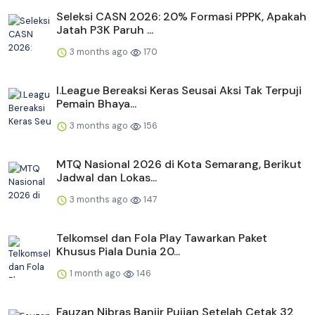
Seleksi CASN 2026: 20% Formasi PPPK, Apakah
Jatah P3K Paruh ...
3 months ago
170
I.League Bereaksi Keras Seusai Aksi Tak Terpuji
Pemain Bhaya...
3 months ago
156
MTQ Nasional 2026 di Kota Semarang, Berikut
Jadwal dan Lokas...
3 months ago
147
Telkomsel dan Fola Play Tawarkan Paket
Khusus Piala Dunia 20...
1 month ago
146
Fauzan Nibras Banjir Pujian Setelah Cetak 32