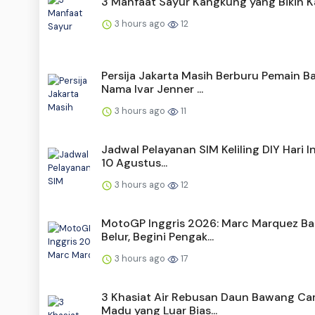
3 Manfaat Sayur Kangkung yang Bikin 
3 hours ago
12
Persija Jakarta Masih Berburu Pemain Ba
Nama Ivar Jenner ...
3 hours ago
11
Jadwal Pelayanan SIM Keliling DIY Hari In
10 Agustus...
3 hours ago
12
MotoGP Inggris 2026: Marc Marquez B
Belur, Begini Pengak...
3 hours ago
17
3 Khasiat Air Rebusan Daun Bawang C
Madu yang Luar Bias...