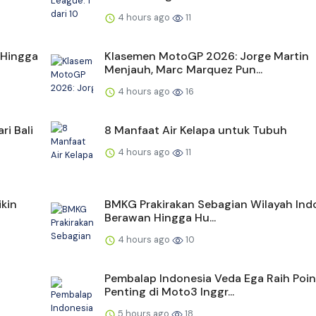
4 hours ago
11
 Hingga
Klasemen MotoGP 2026: Jorge Martin
Menjauh, Marc Marquez Pun...
4 hours ago
16
ri Bali
8 Manfaat Air Kelapa untuk Tubuh
4 hours ago
11
kin
BMKG Prakirakan Sebagian Wilayah Ind
Berawan Hingga Hu...
4 hours ago
10
Pembalap Indonesia Veda Ega Raih Poin
Penting di Moto3 Inggr...
5 hours ago
18