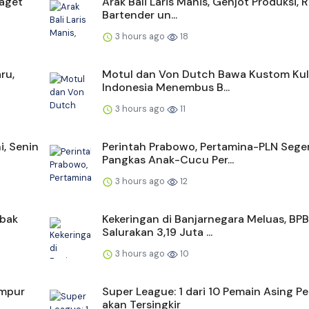
Kaget
Arak Bali Laris Manis, Genjot Produksi, 
Bartender un...
3 hours ago
18
ru,
Motul dan Von Dutch Bawa Kustom Kul
Indonesia Menembus B...
3 hours ago
11
i, Senin
Perintah Prabowo, Pertamina-PLN Sege
Pangkas Anak-Cucu Per...
3 hours ago
12
abak
Kekeringan di Banjarnegara Meluas, BP
Salurakan 3,19 Juta ...
3 hours ago
10
ampur
Super League: 1 dari 10 Pemain Asing Pe
akan Tersingkir