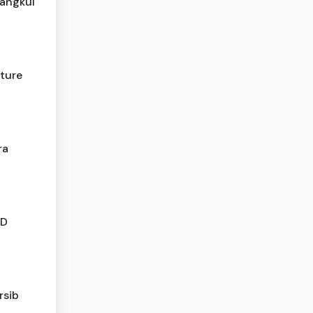
Rangkul
ture
ra
BD
rsib